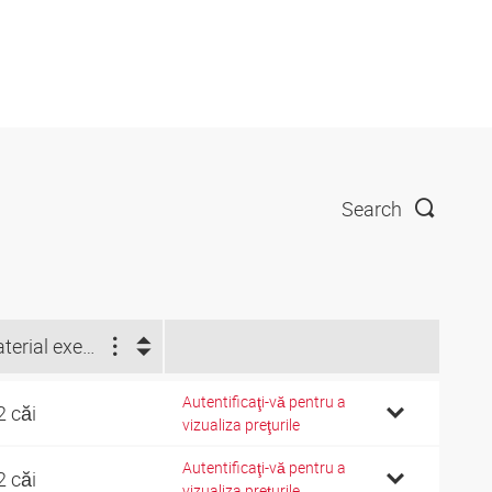
Search
Material execuţie
Autentificaţi-vă pentru a
2 căi
vizualiza preţurile
Autentificaţi-vă pentru a
2 căi
vizualiza preţurile