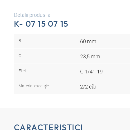
Detalii produs la
K- 07 15 07 15
B
60 mm
C
23,5 mm
Filet
G 1/4″ -19
Material execuţie
2/2 căi
CARACTERISTICI