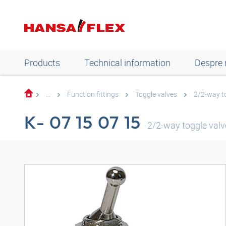
Products
Technical information
Despre 
...
Function fittings
Toggle valves
2/2-way t
K- 07 15 07 15
2/2-way toggle valv