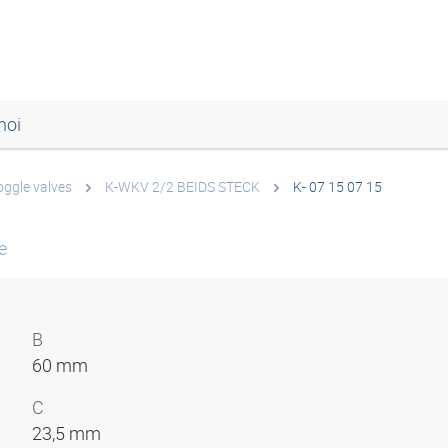
noi
oggle valves
K-WKV 2/2 BEIDS STECK
K- 07 15 07 15
e
B
60 mm
C
23,5 mm