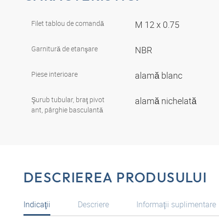
Filet tablou de comandă
M 12 x 0.75
Garnitură de etanşare
NBR
Piese interioare
alamă blanc
Şurub tubular, braţ pivot
alamă nichelată
ant, pârghie basculantă
DESCRIEREA PRODUSULUI
Indicaţii
Descriere
Informaţii suplimentare