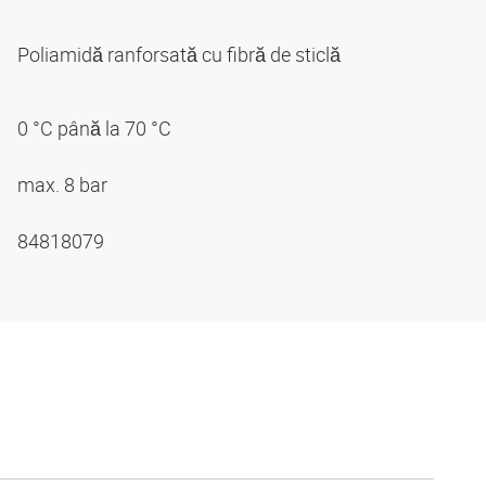
Poliamidă ranforsată cu fibră de sticlă
0 °C până la 70 °C
max. 8 bar
84818079