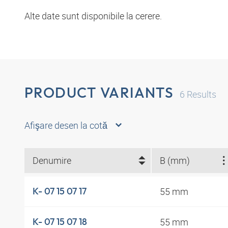
Alte date sunt disponibile la cerere.
PRODUCT VARIANTS
6
Results
Afişare desen la cotă
Denumire
B (mm)
55 mm
K- 07 15 07 17
55 mm
K- 07 15 07 18