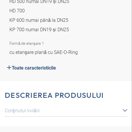
HD 500 numai DN19 și DN25
HD 700
KP 600 numai până la DN25
KP 700 numai DN19 și DN25
Formă de etanşare 1
cu etanşare plană cu SAE-O-Ring
Toate caracteristicile
DESCRIEREA PRODUSULUI
Conţinutul livrării