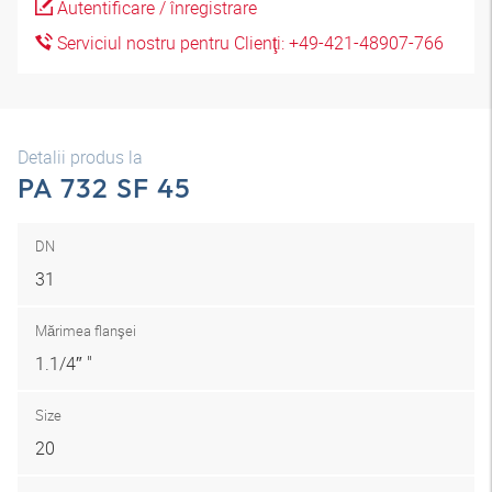
Autentificare / înregistrare
Serviciul nostru pentru Clienţi: +49-421-48907-766
Detalii produs la
PA 732 SF 45
DN
31
Mărimea flanşei
1.1/4″ "
Size
20