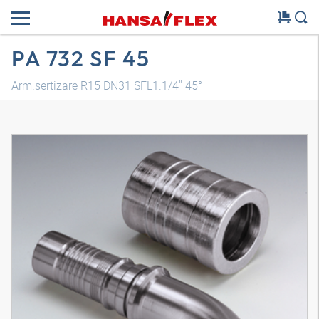
PA 732 SF 45
Arm.sertizare R15 DN31 SFL1.1/4" 45°
Model 3D