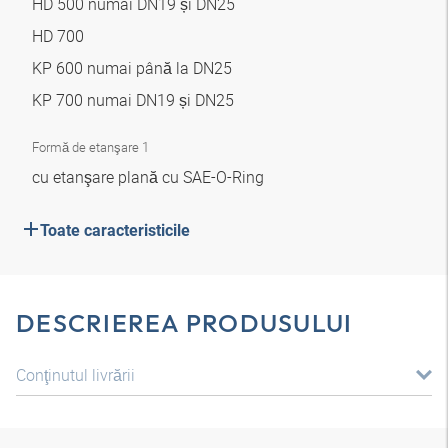
HD 500 numai DN19 și DN25
HD 700
KP 600 numai până la DN25
KP 700 numai DN19 și DN25
Formă de etanşare 1
cu etanşare plană cu SAE-O-Ring
Toate caracteristicile
DESCRIEREA PRODUSULUI
Conţinutul livrării