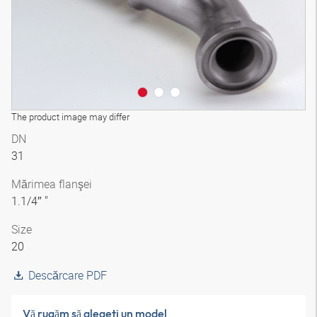
The product image may differ
DN
31
Mărimea flanşei
1.1/4″ "
Size
20
Descărcare PDF
Vă rugăm să alegeţi un model