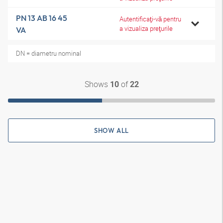
PN 13 AB 16 45
Autentificaţi-vă pentru
a vizualiza preţurile
VA
DN = diametru nominal
Shows
of
10
22
SHOW ALL