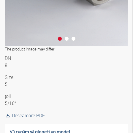
The product image may differ
DN
8
Size
5
țoli
5/16″
Descărcare PDF
Vă rugăm să alegeţi un model