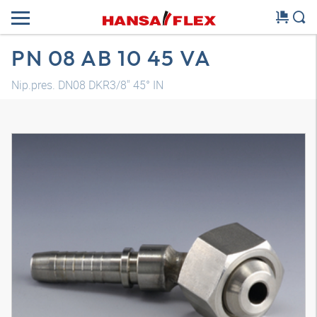
PN 08 AB 10 45 VA
Nip.pres. DN08 DKR3/8" 45° IN
Model 3D