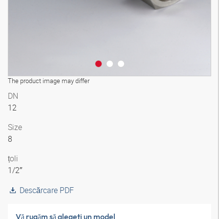
The product image may differ
DN
12
Size
8
țoli
1/2″
Descărcare PDF
Vă rugăm să alegeţi un model