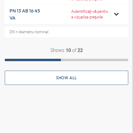
PN 13 AB 16 45
Autentificaţi-vă pentru
a vizualiza preţurile
VA
DN = diametru nominal
Shows
of
10
22
SHOW ALL