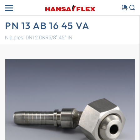
PN 13 AB 16 45 VA
Nip.pres. DN12 DKR5/8" 45° IN
Model 3D