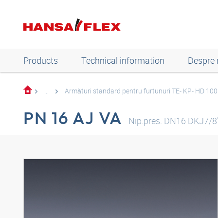
Products
Technical information
Despre 
...
Armături standard pentru furtunuri TE- KP- HD 10
PN 16 AJ VA
Nip.pres. DN16 DKJ7/8"