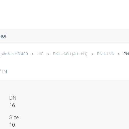
noi
0 până la HD 400
JIC
DKJ - AGJ (AJ - HJ)
PN AJ VA
PN
 IN
DN
16
Size
10