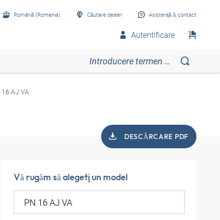
Română (Romania)
Căutare dealer
Asistenţă & contact
Autentificare
 16 AJ VA
DESCĂRCARE PDF
Vă rugăm să alegeţi un model