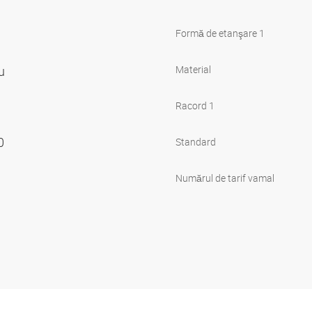
Formă de etanşare 1
ru
Material
Racord 1
00
Standard
Numărul de tarif vamal