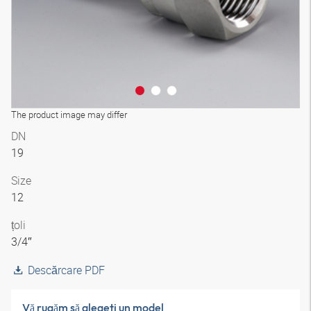
The product image may differ
DN
19
Size
12
țoli
3/4″
Descărcare PDF
Vă rugăm să alegeţi un model