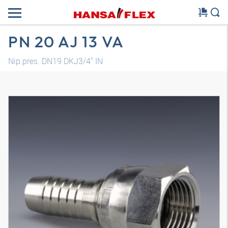
PN 20 AJ 13 VA
Nip.pres. DN19 DKJ3/4" IN
Model 3D