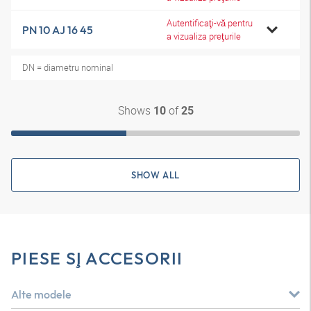
Autentificaţi-vă pentru
PN 10 AJ 16 45
a vizualiza preţurile
DN = diametru nominal
Shows
of
10
25
SHOW ALL
PIESE ŞI ACCESORII
Alte modele