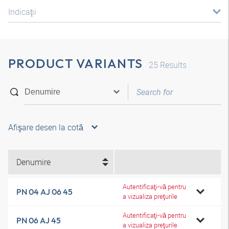
Indicaţii
PRODUCT VARIANTS
25
Results
Afişare desen la cotă
Denumire
Autentificaţi-vă pentru
PN 04 AJ 06 45
a vizualiza preţurile
Autentificaţi-vă pentru
PN 06 AJ 45
a vizualiza preţurile