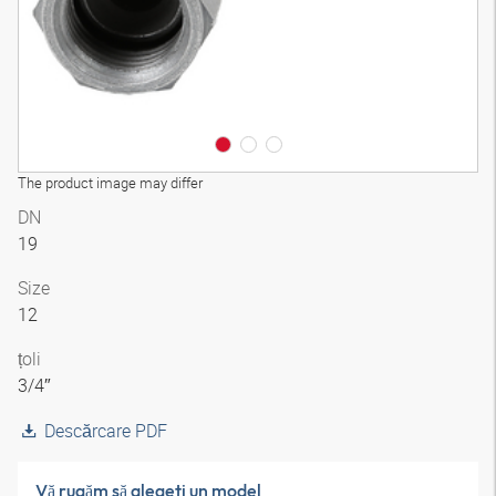
The product image may differ
DN
19
Size
12
țoli
3/4″
Descărcare PDF
Vă rugăm să alegeţi un model