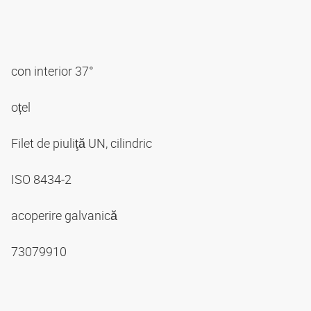
con interior 37°
oțel
Filet de piuliţă UN, cilindric
ISO 8434-2
acoperire galvanică
73079910