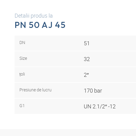
Detalii produs la
PN 50 AJ 45
DN
51
Size
32
țoli
2″
Presiune de lucru
170 bar
G1
UN 2.1/2″ -12