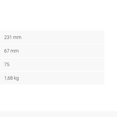
231 mm
67 mm
75
1,68 kg