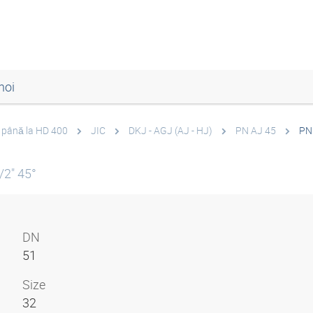
noi
0 până la HD 400
JIC
DKJ - AGJ (AJ - HJ)
PN AJ 45
PN
/2" 45°
DN
51
Size
32