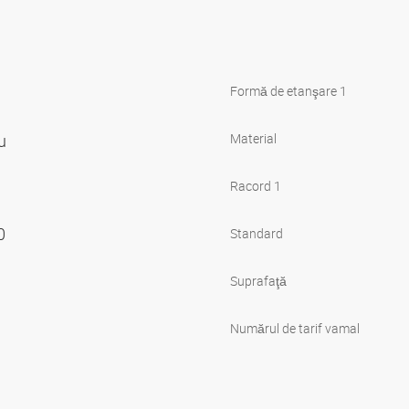
Formă de etanşare 1
ru
Material
Racord 1
00
Standard
Suprafaţă
Numărul de tarif vamal