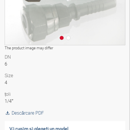
The product image may differ
DN
6
Size
4
țoli
1/4″
Descărcare PDF
Vă rugăm să alegeţi un model