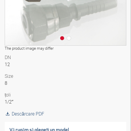
The product image may differ
DN
12
Size
8
țoli
1/2″
Descărcare PDF
Vă rugăm să alegeţi un model