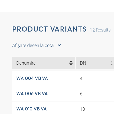
PRODUCT VARIANTS
12
Results
Afişare desen la cotă
Denumire
DN
4
WA 004 VB VA
6
WA 006 VB VA
10
WA 010 VB VA