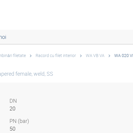
noi
mbinări filetate
Racord cu filet interior
WA VB VA
WA 020 V
apered female, weld, SS
DN
20
PN (bar)
50