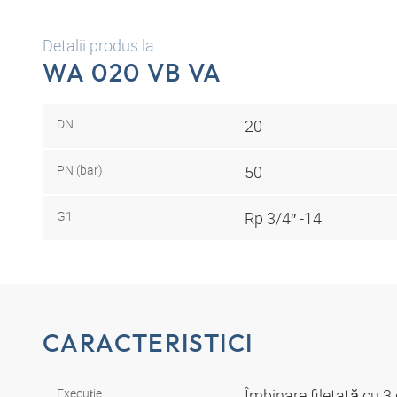
Detalii produs la
WA 020 VB VA
DN
20
PN (bar)
50
G1
Rp 3/4″ -14
CARACTERISTICI
Execuţie
Îmbinare filetată cu