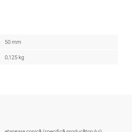
50 mm
0,125 kg
etanșare conică (specifică producătorului)