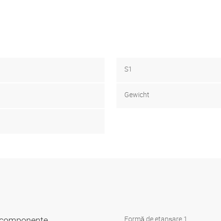
S1
Gewicht
 3 componente
Formă de etanşare 1