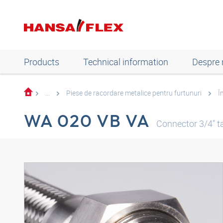
Products
Technical information
Despre 
...
Piese de racordare metalice pentru furtunuri
Î
WA 020 VB VA
Connector 3/4" t