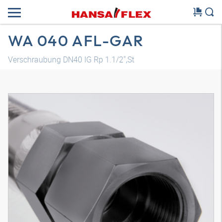
WA 040 AFL-GAR
Verschraubung DN40 IG Rp 1.1/2",St