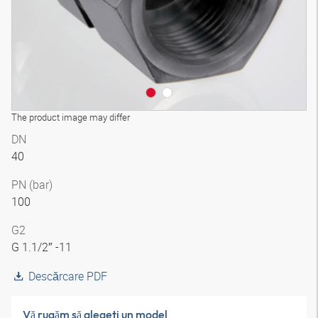
The product image may differ
DN
40
PN (bar)
100
G2
G 1.1/2″ -11
Descărcare PDF
Vă rugăm să alegeţi un model