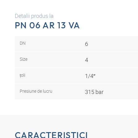
Detalii produs la
PN 06 AR 13 VA
DN
6
Size
4
țoli
1/4″
Presiune de lucru
315 bar
CARACTERISTICI