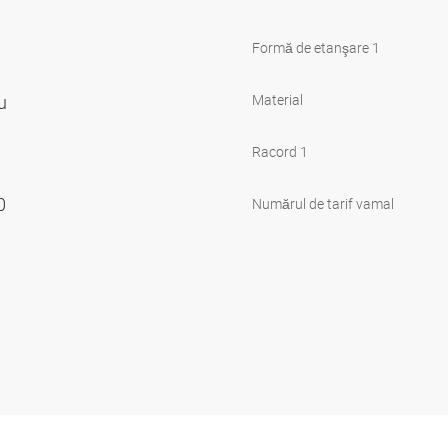
Formă de etanşare 1
ru
Material
Racord 1
00
Numărul de tarif vamal