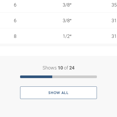
6
3/8″
35
6
3/8″
31
8
1/2″
31
Shows
of
10
24
SHOW ALL