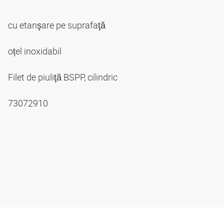
cu etanşare pe suprafaţă
oțel inoxidabil
Filet de piuliţă BSPP, cilindric
73072910