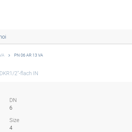
noi
VA
PN 06 AR 13 VA
DKR1/2"-flach IN
DN
6
Size
4