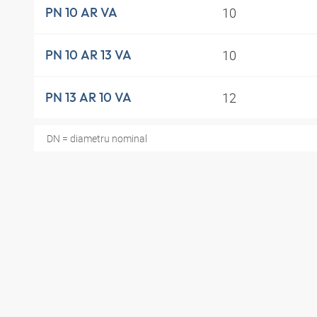
10
PN 10 AR VA
10
PN 10 AR 13 VA
12
PN 13 AR 10 VA
DN = diametru nominal