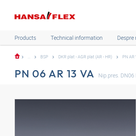
Products
Technical information
Despre 
...
BSP
DKR plat - AGR plat (AR - HR)
PN AR 
PN 06 AR 13 VA
Nip.pres. DN06 