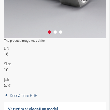
The product image may differ
DN
16
Size
10
țoli
5/8″
Descărcare PDF
Vă rugăm să alegeţi un model