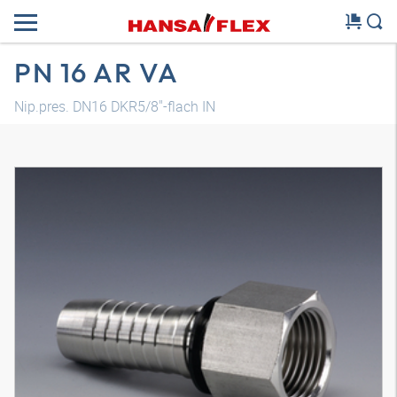
PN 16 AR VA
Nip.pres. DN16 DKR5/8"-flach IN
Model 3D