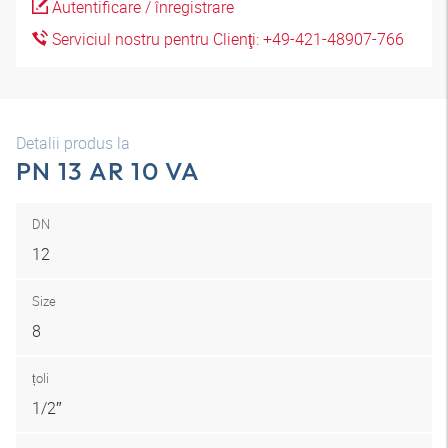
Autentificare / înregistrare
Serviciul nostru pentru Clienţi: +49-421-48907-766
Detalii produs la
PN 13 AR 10 VA
DN
12
Size
8
țoli
1/2″