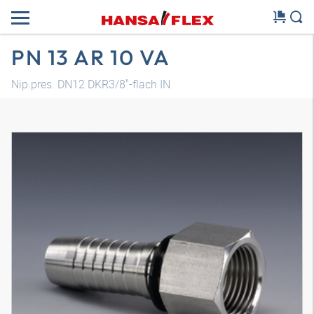
PN 13 AR 10 VA
Nip.pres. DN12 DKR3/8"-flach IN
Model 3D