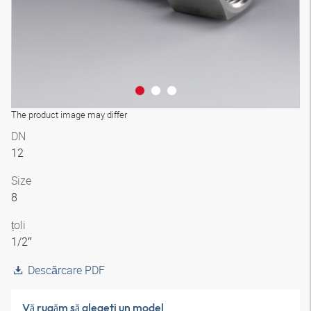
The product image may differ
DN
12
Size
8
țoli
1/2″
Descărcare PDF
Vă rugăm să alegeţi un model