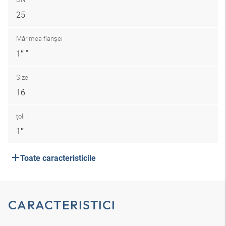
25
Mărimea flanşei
1″ "
Size
16
țoli
1″
Toate caracteristicile
CARACTERISTICI