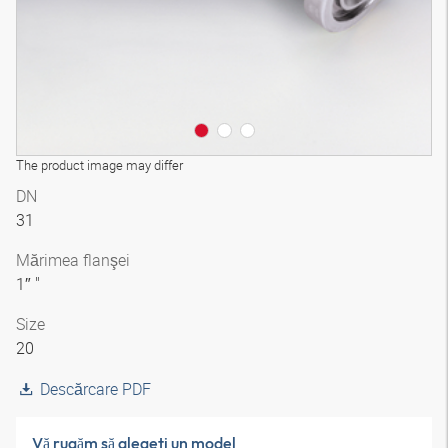
The product image may differ
DN
31
Mărimea flanşei
1″ "
Size
20
Descărcare PDF
Vă rugăm să alegeţi un model