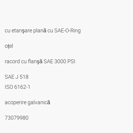
cu etanşare plană cu SAE-O-Ring
oțel
racord cu flanşă SAE 3000 PSI
SAE J 518
ISO 6162-1
acoperire galvanică
73079980