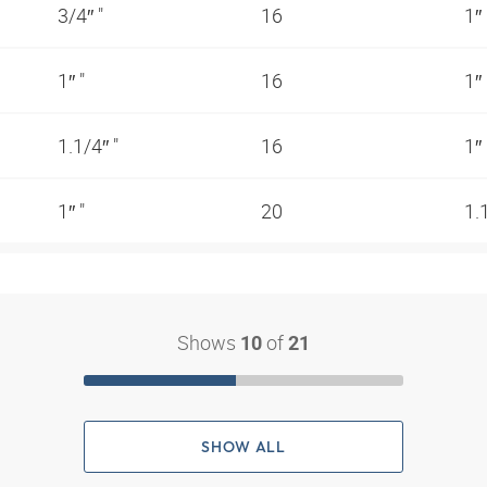
3/4″ "
16
1″
1″ "
16
1″
1.1/4″ "
16
1″
1″ "
20
1.
Shows
of
10
21
SHOW ALL