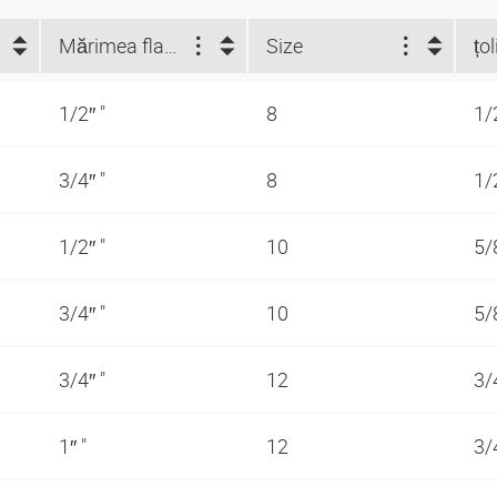
Mărimea flanşei (")
Size
țol
1/2″ "
8
1/
3/4″ "
8
1/
1/2″ "
10
5/
3/4″ "
10
5/
3/4″ "
12
3/
1″ "
12
3/