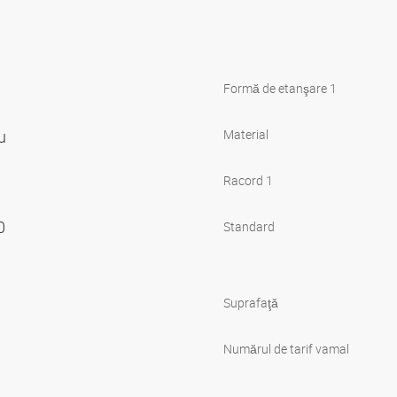
Formă de etanşare 1
ru
Material
Racord 1
00
Standard
Suprafaţă
Numărul de tarif vamal