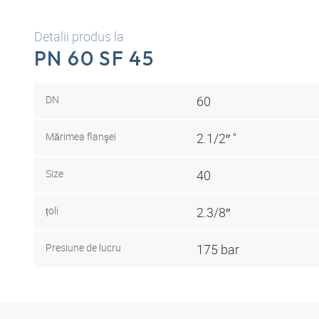
Detalii produs la
PN 60 SF 45
DN
60
Mărimea flanşei
2.1/2″ "
Size
40
țoli
2.3/8″
Presiune de lucru
175 bar