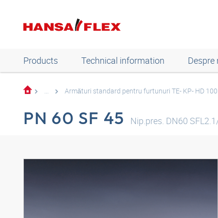
Products
Technical information
Despre 
...
Armături standard pentru furtunuri TE- KP- HD 10
PN 60 SF 45
Nip.pres. DN60 SFL2.1/