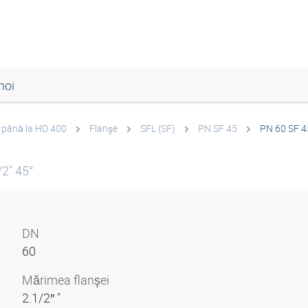
noi
0 până la HD 400
Flanşe
SFL (SF)
PN SF 45
PN 60 SF 4
2" 45°
DN
60
Mărimea flanşei
2.1/2″ "