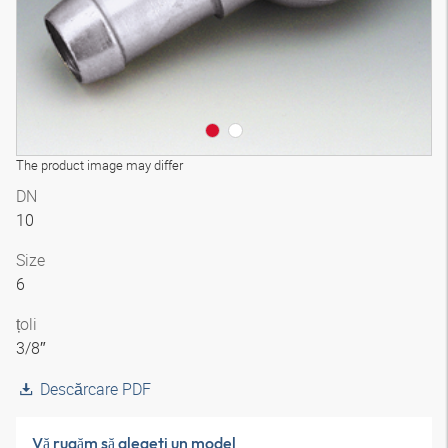
The product image may differ
DN
10
Size
6
țoli
3/8″
Descărcare PDF
Vă rugăm să alegeţi un model