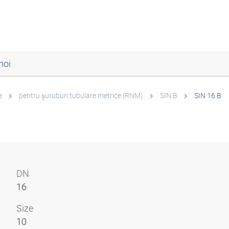
noi
e
pentru şuruburi tubulare metrice (RNM)
SIN B
SIN 16 B
DN
16
Size
10