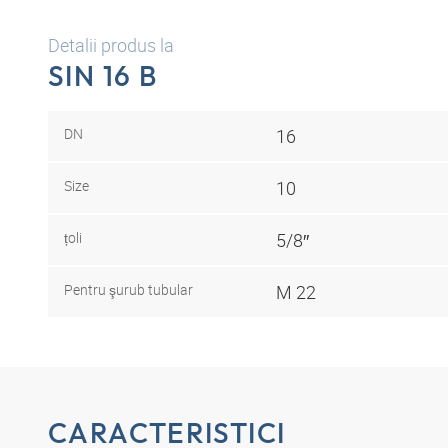
Detalii produs la
SIN 16 B
DN
16
Size
10
țoli
5/8″
Pentru şurub tubular
M 22
CARACTERISTICI