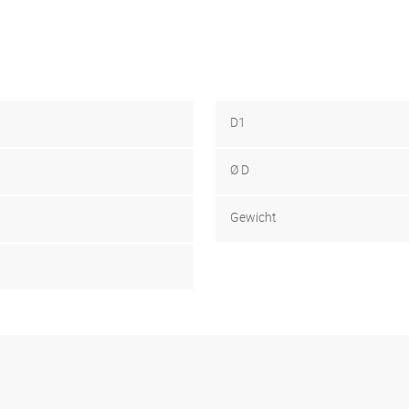
D1
Ø D
Gewicht