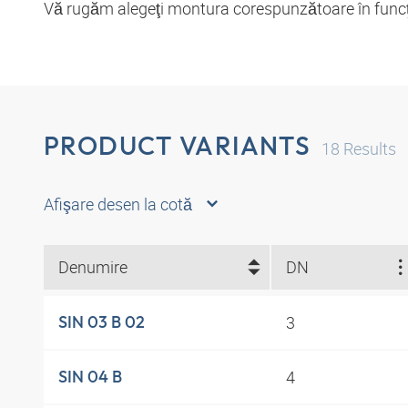
Vă rugăm alegeţi montura corespunzătoare în funcţie
PRODUCT VARIANTS
18
Results
Afişare desen la cotă
Denumire
DN
3
SIN 03 B 02
4
SIN 04 B