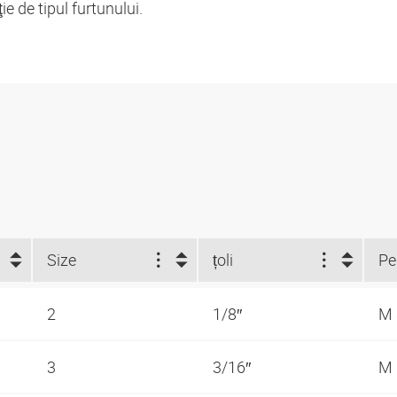
 de tipul furtunului.
Size
țoli
2
1/8″
M
3
3/16″
M