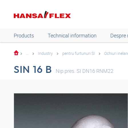
Products
Technical information
Despre 
...
Industry
pentru furtunuri SI
Ochiuri inelar
SIN 16 B
Nip.pres. SI DN16 RNM22