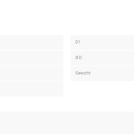
D1
Ø D
Gewicht