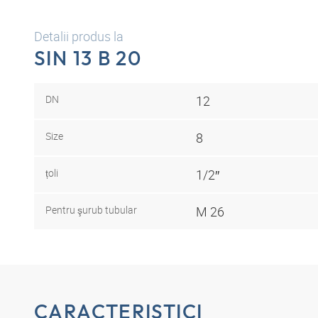
Detalii produs la
SIN 13 B 20
DN
12
Size
8
țoli
1/2″
Pentru şurub tubular
M 26
CARACTERISTICI