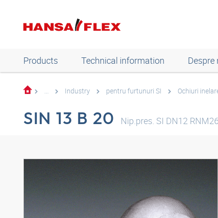
Products
Technical information
Despre 
...
Industry
pentru furtunuri SI
Ochiuri inelar
SIN 13 B 20
Nip.pres. SI DN12 RNM2