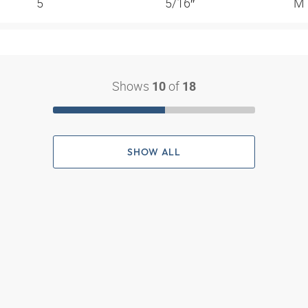
5
5/16″
M
Shows
of
10
18
SHOW ALL