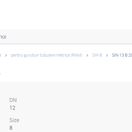
noi
e
pentru şuruburi tubulare metrice (RNM)
SIN B
SIN 13 B 2
6
DN
12
Size
8