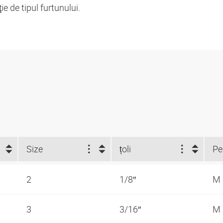
 de tipul furtunului.
Size
țoli
2
1/8″
M
3
3/16″
M