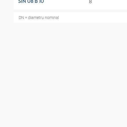
8
SIN 08 B 10
DN = diametru nominal