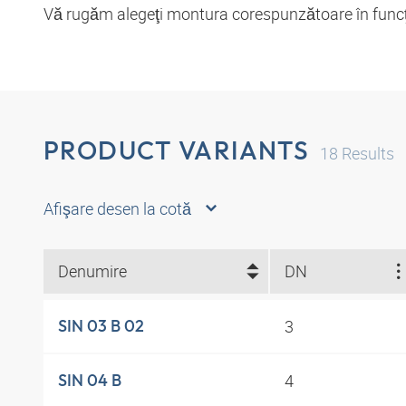
Vă rugăm alegeţi montura corespunzătoare în funcţie
PRODUCT VARIANTS
18
Results
Afişare desen la cotă
Denumire
DN
3
SIN 03 B 02
4
SIN 04 B